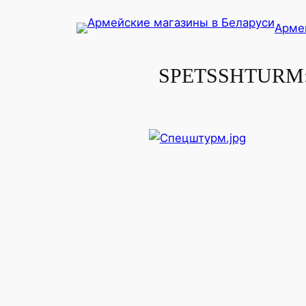
Перейти
Арме
к
содержимому
SPETSSHTURM: О