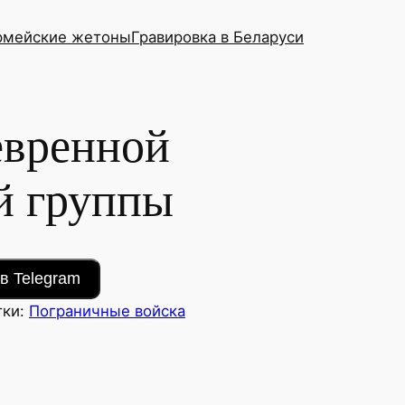
рмейские жетоны
Гравировка в Беларуси
вренной
й группы
в Telegram
тки:
Пограничные войска