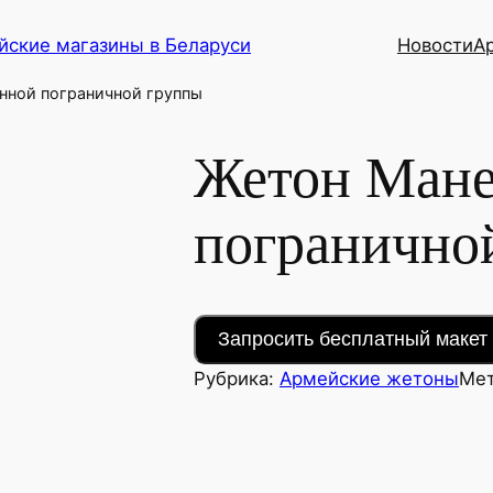
йские магазины в Беларуси
Новости
А
нной пограничной группы
Жетон Мане
погранично
Запросить бесплатный макет 
Рубрика:
Армейские жетоны
Ме