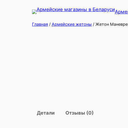
Перейти
Арме
к
содержимому
Главная
/
Армейские жетоны
/ Жетон Маневре
Детали
Отзывы (0)