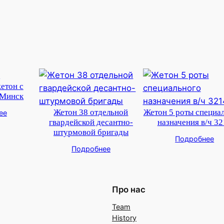
етон с
 Минск
Жетон 38 отдельной
Жетон 5 роты специа
ее
гвардейской десантно-
назначения в/ч 32
штурмовой бригады
Подробнее
Подробнее
Про нас
Team
History