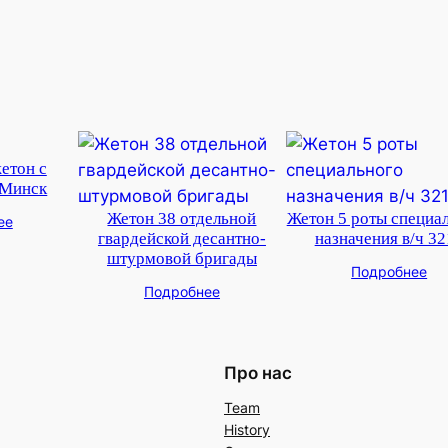
етон с
 Минск
Жетон 38 отдельной
Жетон 5 роты специа
ее
гвардейской десантно-
назначения в/ч 32
штурмовой бригады
Подробнее
Подробнее
Про нас
Team
History