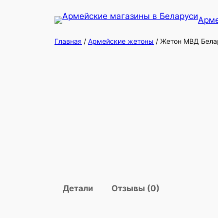
Перейти
Арме
к
содержимому
Главная
/
Армейские жетоны
/ Жетон МВД Бела
Детали
Отзывы (0)